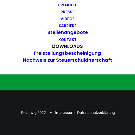
PROJEKTE
Du hast Bock auf einen Job mit
PRESSE
Action. Bewirb dich ganz einfach
VIDEOS
KARRIERE
hier…
Stellenangebote
KONTAKT
DOWNLOADS
Freistellungsbescheinigung
ZU DEN STELLENANGEBOTEN
Nachweis zur Steuerschuldnerschaft
© dallwig 2022 –
Impressum
Datenschutzerklärung