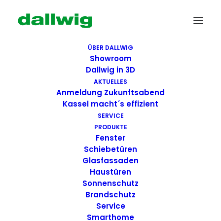
ÜBER DALLWIG
Showroom
Dallwig in 3D
AKTUELLES
Anmeldung Zukunftsabend
Kassel macht´s effizient
SERVICE
PRODUKTE
Fenster
Wir suchen Dich!
Schiebetüren
Glasfassaden
Haustüren
Dallwig bietet
Sonnenschutz
Perspektive
Brandschutz
Service
Smarthome