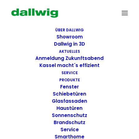
ÜBER DALLWIG
Showroom
Dallwig in 3D
AKTUELLES
Anmeldung Zukunftsabend
Kassel macht´s effizient
SERVICE
PRODUKTE
Fenster
Wir suchen Dich!
Schiebetüren
Glasfassaden
Haustüren
Dallwig bietet
Sonnenschutz
Perspektive
Brandschutz
Service
Smarthome