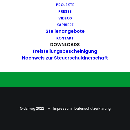
PROJEKTE
Du hast Bock auf einen Job mit
PRESSE
Action. Bewirb dich ganz einfach
VIDEOS
KARRIERE
hier…
Stellenangebote
KONTAKT
DOWNLOADS
Freistellungsbescheinigung
ZU DEN STELLENANGEBOTEN
Nachweis zur Steuerschuldnerschaft
© dallwig 2022 –
Impressum
Datenschutzerklärung