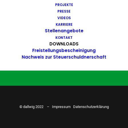
PROJEKTE
Du hast Bock auf einen Job mit
PRESSE
Action. Bewirb dich ganz einfach
VIDEOS
KARRIERE
hier…
Stellenangebote
KONTAKT
DOWNLOADS
Freistellungsbescheinigung
ZU DEN STELLENANGEBOTEN
Nachweis zur Steuerschuldnerschaft
© dallwig 2022 –
Impressum
Datenschutzerklärung