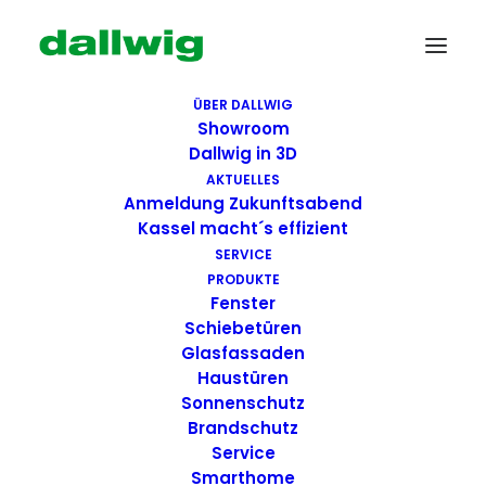
ÜBER DALLWIG
Showroom
Dallwig in 3D
AKTUELLES
Anmeldung Zukunftsabend
Kassel macht´s effizient
SERVICE
PRODUKTE
Fenster
Wir suchen Dich!
Schiebetüren
Glasfassaden
Haustüren
Dallwig bietet
Sonnenschutz
Perspektive
Brandschutz
Service
Smarthome