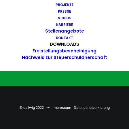
PROJEKTE
Du hast Bock auf einen Job mit
PRESSE
Action. Bewirb dich ganz einfach
VIDEOS
KARRIERE
hier…
Stellenangebote
KONTAKT
DOWNLOADS
Freistellungsbescheinigung
ZU DEN STELLENANGEBOTEN
Nachweis zur Steuerschuldnerschaft
© dallwig 2022 –
Impressum
Datenschutzerklärung