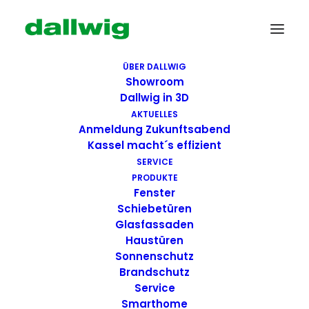
ÜBER DALLWIG
Showroom
Dallwig in 3D
AKTUELLES
Anmeldung Zukunftsabend
Kassel macht´s effizient
SERVICE
PRODUKTE
Fenster
Wir suchen Dich!
Schiebetüren
Glasfassaden
Haustüren
Dallwig bietet
Sonnenschutz
Perspektive
Brandschutz
Service
Smarthome