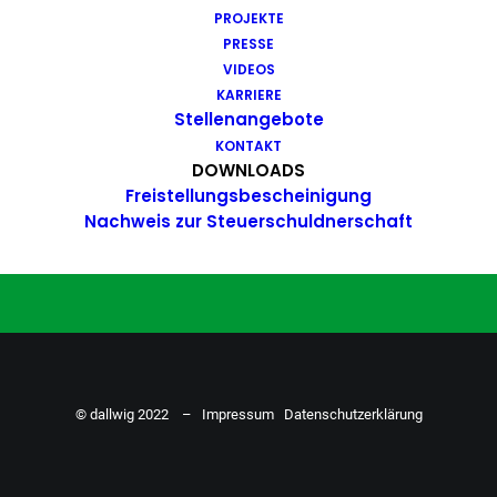
PROJEKTE
Du hast Bock auf einen Job mit
PRESSE
Action. Bewirb dich ganz einfach
VIDEOS
KARRIERE
hier…
Stellenangebote
KONTAKT
DOWNLOADS
Freistellungsbescheinigung
ZU DEN STELLENANGEBOTEN
Nachweis zur Steuerschuldnerschaft
© dallwig 2022 –
Impressum
Datenschutzerklärung