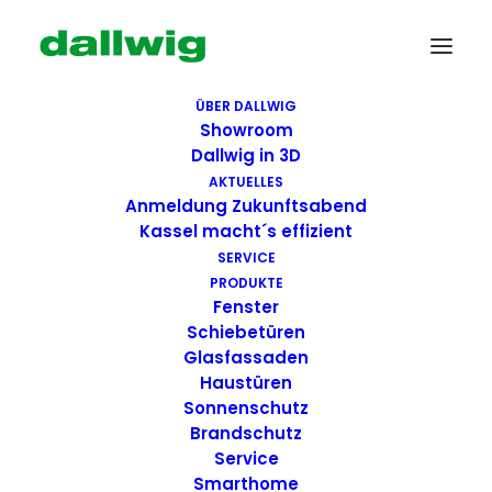
ÜBER DALLWIG
Showroom
Dallwig in 3D
AKTUELLES
Anmeldung Zukunftsabend
Kassel macht´s effizient
SERVICE
PRODUKTE
Fenster
Wir suchen Dich!
Schiebetüren
Glasfassaden
Haustüren
Dallwig bietet
Sonnenschutz
Perspektive
Brandschutz
Service
Smarthome