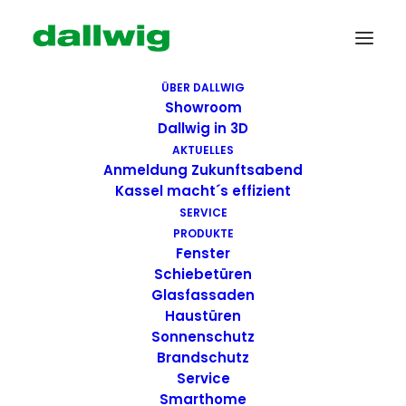
ÜBER DALLWIG
Showroom
Dallwig in 3D
AKTUELLES
Anmeldung Zukunftsabend
Kassel macht´s effizient
SERVICE
PRODUKTE
Fenster
Wir suchen Dich!
Schiebetüren
Glasfassaden
Haustüren
Dallwig bietet
Sonnenschutz
Perspektive
Brandschutz
Service
Smarthome