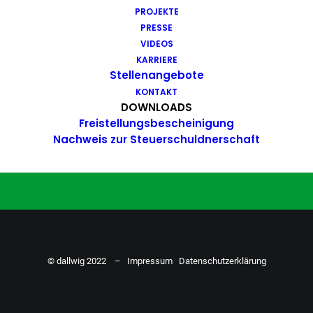
PROJEKTE
Du hast Bock auf einen Job mit
PRESSE
Action. Bewirb dich ganz einfach
VIDEOS
KARRIERE
hier…
Stellenangebote
KONTAKT
DOWNLOADS
Freistellungsbescheinigung
ZU DEN STELLENANGEBOTEN
Nachweis zur Steuerschuldnerschaft
© dallwig 2022 –
Impressum
Datenschutzerklärung