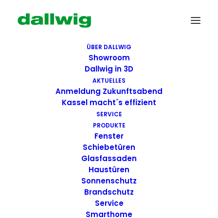
ÜBER DALLWIG
Showroom
Dallwig in 3D
AKTUELLES
Anmeldung Zukunftsabend
Kassel macht´s effizient
SERVICE
PRODUKTE
Fenster
Wir suchen Dich!
Schiebetüren
Glasfassaden
Haustüren
Dallwig bietet
Sonnenschutz
Perspektive
Brandschutz
Service
Smarthome