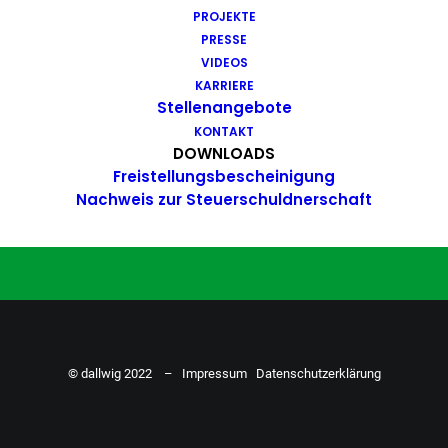
PROJEKTE
Du hast Bock auf einen Job mit
PRESSE
Action. Bewirb dich ganz einfach
VIDEOS
KARRIERE
hier…
Stellenangebote
KONTAKT
DOWNLOADS
Freistellungsbescheinigung
ZU DEN STELLENANGEBOTEN
Nachweis zur Steuerschuldnerschaft
© dallwig 2022 –
Impressum
Datenschutzerklärung