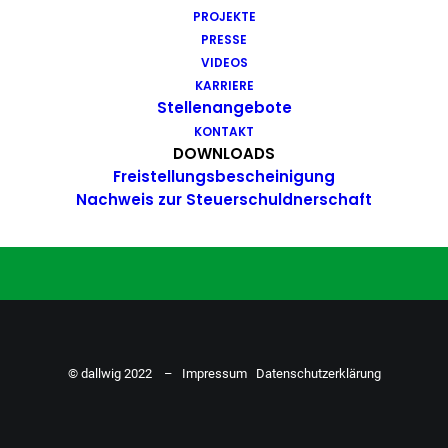
PROJEKTE
Du hast Bock auf einen Job mit
PRESSE
Action. Bewirb dich ganz einfach
VIDEOS
KARRIERE
hier…
Stellenangebote
KONTAKT
DOWNLOADS
Freistellungsbescheinigung
ZU DEN STELLENANGEBOTEN
Nachweis zur Steuerschuldnerschaft
© dallwig 2022 –
Impressum
Datenschutzerklärung