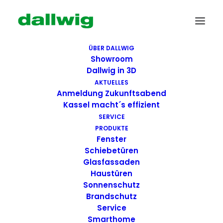
ÜBER DALLWIG
Showroom
Dallwig in 3D
AKTUELLES
Anmeldung Zukunftsabend
Kassel macht´s effizient
SERVICE
PRODUKTE
Fenster
Wir suchen Dich!
Schiebetüren
Glasfassaden
Haustüren
Dallwig bietet
Sonnenschutz
Perspektive
Brandschutz
Service
Smarthome