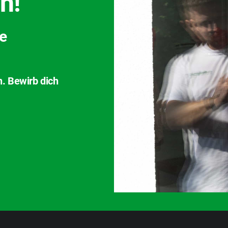
h!
ve
n. Bewirb dich