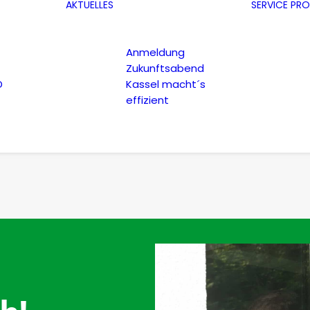
AKTUELLES
SERVICE
PRO
Anmeldung
Zukunftsabend
D
Kassel macht´s
effizient