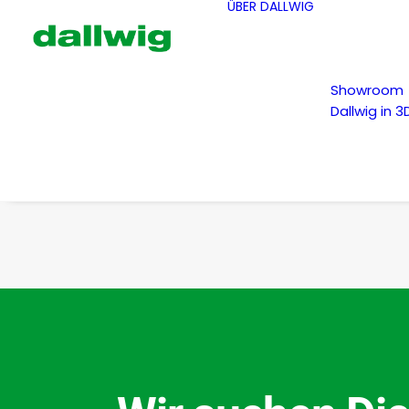
ÜBER DALLWIG
Showroom
Dallwig in 3