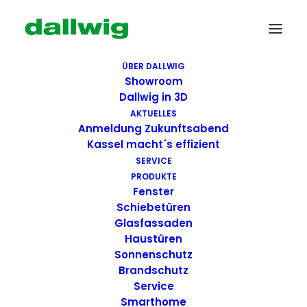
ÜBER DALLWIG
Showroom
Dallwig in 3D
AKTUELLES
Anmeldung Zukunftsabend
Kassel macht´s effizient
SERVICE
PRODUKTE
Fenster
Wir suchen Dich!
Schiebetüren
Glasfassaden
Haustüren
Dallwig bietet
Sonnenschutz
Perspektive
Brandschutz
Service
Smarthome