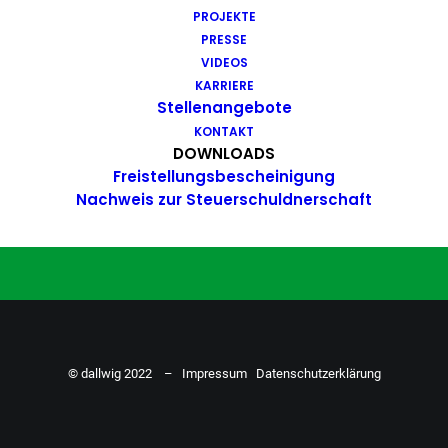
PROJEKTE
Du hast Bock auf einen Job mit
PRESSE
Action. Bewirb dich ganz einfach
VIDEOS
KARRIERE
hier…
Stellenangebote
KONTAKT
DOWNLOADS
Freistellungsbescheinigung
ZU DEN STELLENANGEBOTEN
Nachweis zur Steuerschuldnerschaft
© dallwig 2022 –
Impressum
Datenschutzerklärung