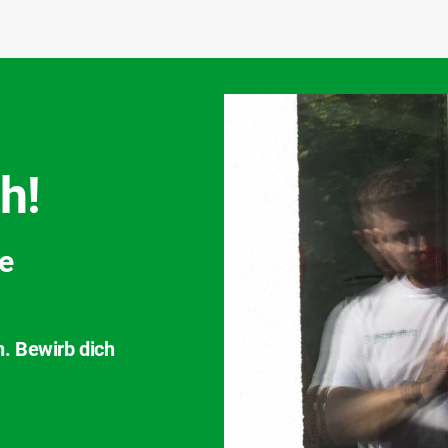
h!
ve
n. Bewirb dich