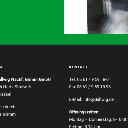
SE
KONTAKT
allwig Nachf. Grimm GmbH
Tel. 05 61 / 9 59 18-0
h-Hertz-Straße 5
Fax 05 61 / 9 59 18-95
Kassel
E-Mail:
info@dallwig.de
en durch:
Öffnungszeiten:
s Grimm
Montag – Donnerstag: 8-16 Uh
Freitag: 8-13 Uhr