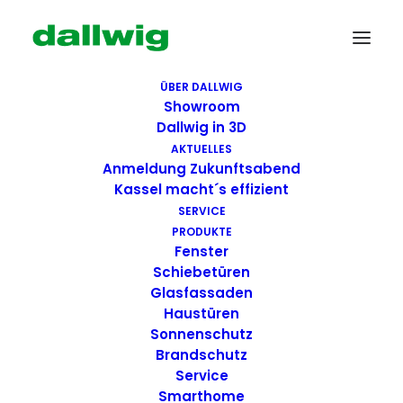
ÜBER DALLWIG
Showroom
Dallwig in 3D
AKTUELLES
Anmeldung Zukunftsabend
Kassel macht´s effizient
SERVICE
PRODUKTE
Fenster
Wir suchen Dich!
Schiebetüren
Glasfassaden
Haustüren
Dallwig bietet
Sonnenschutz
Perspektive
Brandschutz
Service
Smarthome