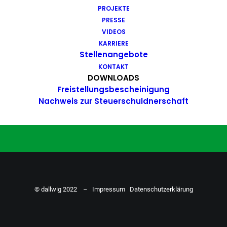
PROJEKTE
Du hast Bock auf einen Job mit
PRESSE
Action. Bewirb dich ganz einfach
VIDEOS
KARRIERE
hier…
Stellenangebote
KONTAKT
DOWNLOADS
Freistellungsbescheinigung
ZU DEN STELLENANGEBOTEN
Nachweis zur Steuerschuldnerschaft
© dallwig 2022 –
Impressum
Datenschutzerklärung