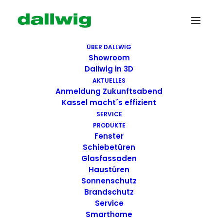
ÜBER DALLWIG
Showroom
Dallwig in 3D
AKTUELLES
Anmeldung Zukunftsabend
Kassel macht´s effizient
SERVICE
PRODUKTE
Fenster
Wir suchen Dich!
Schiebetüren
Glasfassaden
Haustüren
Dallwig bietet
Sonnenschutz
Perspektive
Brandschutz
Service
Smarthome