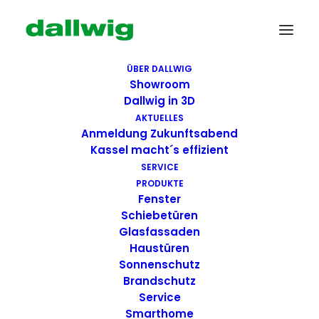
ÜBER DALLWIG
Showroom
Dallwig in 3D
AKTUELLES
Anmeldung Zukunftsabend
Kassel macht´s effizient
SERVICE
PRODUKTE
Fenster
Wir suchen Dich!
Schiebetüren
Glasfassaden
Haustüren
Dallwig bietet
Sonnenschutz
Perspektive
Brandschutz
Service
Smarthome