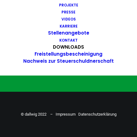
PROJEKTE
Du hast Bock auf einen Job mit
PRESSE
Action. Bewirb dich ganz einfach
VIDEOS
KARRIERE
hier…
Stellenangebote
KONTAKT
DOWNLOADS
Freistellungsbescheinigung
ZU DEN STELLENANGEBOTEN
Nachweis zur Steuerschuldnerschaft
© dallwig 2022 –
Impressum
Datenschutzerklärung