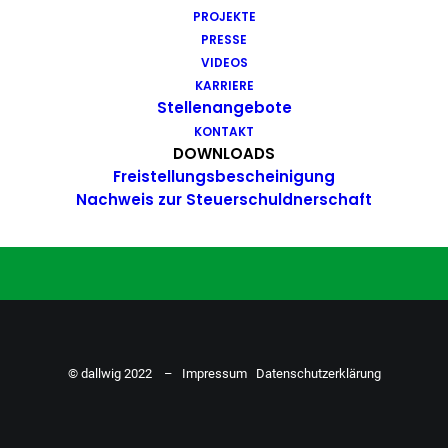
PROJEKTE
Du hast Bock auf einen Job mit
PRESSE
Action. Bewirb dich ganz einfach
VIDEOS
KARRIERE
hier…
Stellenangebote
KONTAKT
DOWNLOADS
Freistellungsbescheinigung
ZU DEN STELLENANGEBOTEN
Nachweis zur Steuerschuldnerschaft
© dallwig 2022 –
Impressum
Datenschutzerklärung