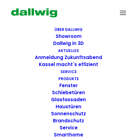
ÜBER DALLWIG
Showroom
Dallwig in 3D
AKTUELLES
Anmeldung Zukunftsabend
Kassel macht´s effizient
SERVICE
PRODUKTE
Fenster
Wir suchen Dich!
Schiebetüren
Glasfassaden
Haustüren
Dallwig bietet
Sonnenschutz
Perspektive
Brandschutz
Service
Smarthome