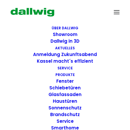
ÜBER DALLWIG
Showroom
Dallwig in 3D
AKTUELLES
Anmeldung Zukunftsabend
Kassel macht´s effizient
SERVICE
PRODUKTE
Fenster
Wir suchen Dich!
Schiebetüren
Glasfassaden
Haustüren
Dallwig bietet
Sonnenschutz
Perspektive
Brandschutz
Service
Smarthome