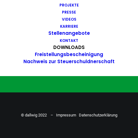
PROJEKTE
Du hast Bock auf einen Job mit
PRESSE
Action. Bewirb dich ganz einfach
VIDEOS
KARRIERE
hier…
Stellenangebote
KONTAKT
DOWNLOADS
Freistellungsbescheinigung
ZU DEN STELLENANGEBOTEN
Nachweis zur Steuerschuldnerschaft
© dallwig 2022 –
Impressum
Datenschutzerklärung