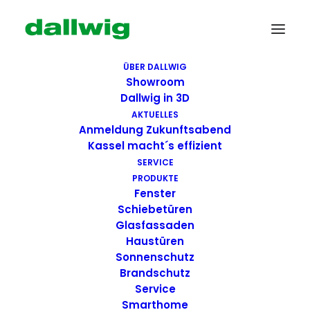
ÜBER DALLWIG
Showroom
Dallwig in 3D
AKTUELLES
Anmeldung Zukunftsabend
Kassel macht´s effizient
SERVICE
PRODUKTE
Fenster
Wir suchen Dich!
Schiebetüren
Glasfassaden
Haustüren
Dallwig bietet
Sonnenschutz
Perspektive
Brandschutz
Service
Smarthome