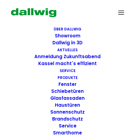
ÜBER DALLWIG
Showroom
Dallwig in 3D
AKTUELLES
Anmeldung Zukunftsabend
Kassel macht´s effizient
SERVICE
PRODUKTE
Fenster
Wir suchen Dich!
Schiebetüren
Glasfassaden
Haustüren
Dallwig bietet
Sonnenschutz
Perspektive
Brandschutz
Service
Smarthome