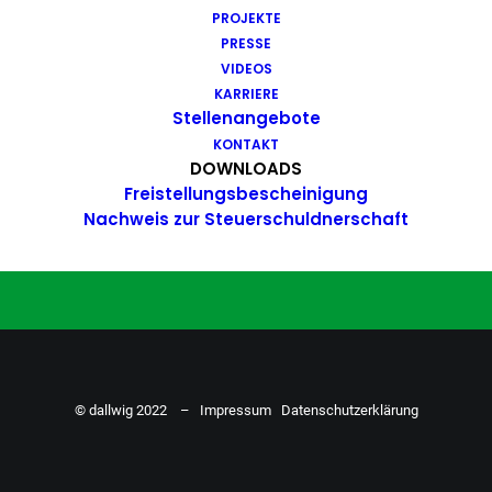
PROJEKTE
Du hast Bock auf einen Job mit
PRESSE
Action. Bewirb dich ganz einfach
VIDEOS
KARRIERE
hier…
Stellenangebote
KONTAKT
DOWNLOADS
Freistellungsbescheinigung
ZU DEN STELLENANGEBOTEN
Nachweis zur Steuerschuldnerschaft
© dallwig 2022 –
Impressum
Datenschutzerklärung