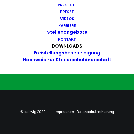
PROJEKTE
Du hast Bock auf einen Job mit
PRESSE
Action. Bewirb dich ganz einfach
VIDEOS
KARRIERE
hier…
Stellenangebote
KONTAKT
DOWNLOADS
Freistellungsbescheinigung
ZU DEN STELLENANGEBOTEN
Nachweis zur Steuerschuldnerschaft
© dallwig 2022 –
Impressum
Datenschutzerklärung