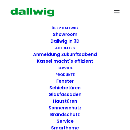
ÜBER DALLWIG
Showroom
Dallwig in 3D
AKTUELLES
Anmeldung Zukunftsabend
Kassel macht´s effizient
SERVICE
PRODUKTE
Fenster
Wir suchen Dich!
Schiebetüren
Glasfassaden
Haustüren
Dallwig bietet
Sonnenschutz
Perspektive
Brandschutz
Service
Smarthome