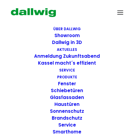
ÜBER DALLWIG
Showroom
Dallwig in 3D
AKTUELLES
Anmeldung Zukunftsabend
Kassel macht´s effizient
SERVICE
PRODUKTE
Fenster
Wir suchen Dich!
Schiebetüren
Glasfassaden
Haustüren
Dallwig bietet
Sonnenschutz
Perspektive
Brandschutz
Service
Smarthome