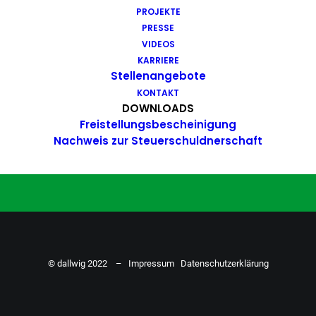
PROJEKTE
Du hast Bock auf einen Job mit
PRESSE
Action. Bewirb dich ganz einfach
VIDEOS
KARRIERE
hier…
Stellenangebote
KONTAKT
DOWNLOADS
Freistellungsbescheinigung
ZU DEN STELLENANGEBOTEN
Nachweis zur Steuerschuldnerschaft
© dallwig 2022 –
Impressum
Datenschutzerklärung