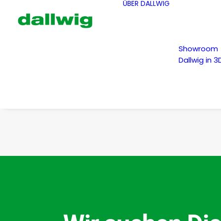
ÜBER DALLWIG
Showroom
Dallwig in 3