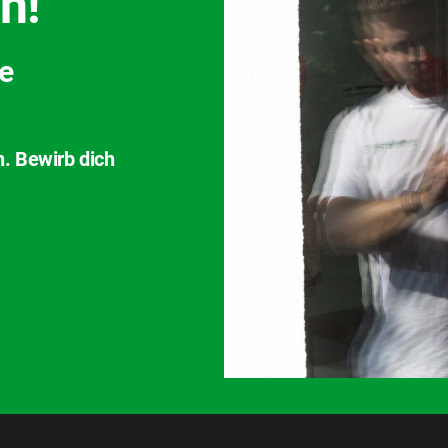
h!
ve
n. Bewirb dich