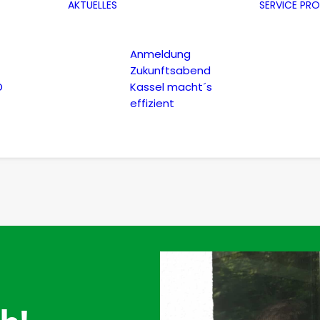
AKTUELLES
SERVICE
PRO
Anmeldung
Zukunftsabend
D
Kassel macht´s
effizient